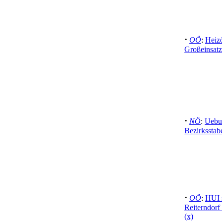
·
OÖ
:
Heizö
Großeinsatz
·
NÖ
:
Uebu
Bezirksstab
·
OÖ
:
HUI 
Reiterndorf
(x)