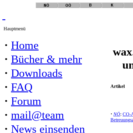
Hauptmenü
·
Home
wax
·
Bücher & mehr
un
·
Downloads
·
FAQ
Artikel
·
Forum
·
mail@team
·
NÖ
:
CO-A
Betreuungs
·
News einsenden