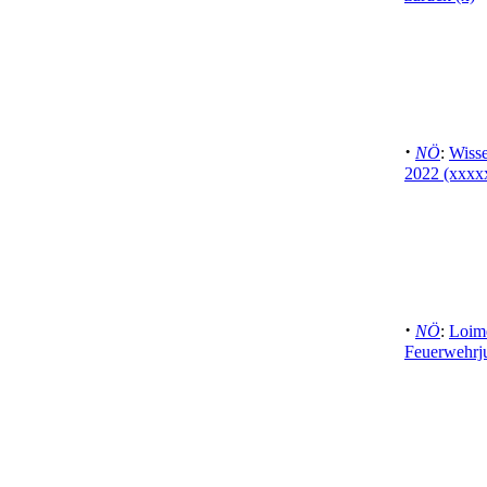
·
NÖ
:
Wisse
2022 (xxxx
·
NÖ
:
Loime
Feuerwehrj