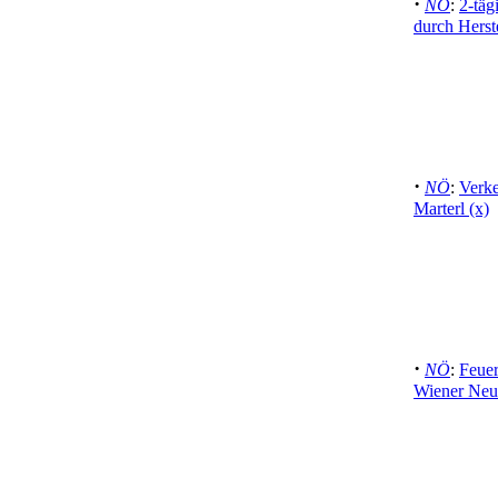
·
NÖ
:
2-täg
durch Herst
·
NÖ
:
Verke
Marterl (x)
·
NÖ
:
Feuer
Wiener Neu