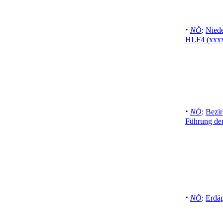
·
NÖ
:
Niede
HLF4 (xxx
·
NÖ
:
Bezi
Führung de
·
NÖ
:
Erdäp