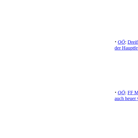
·
OÖ
:
Dreif
der Hauptfe
·
OÖ
:
FF Mi
auch heuer 