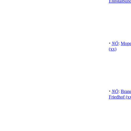
Ennstalbund
·
NÖ
:
Mope
(xx)
·
NÖ
:
Brand
Friedhof (x