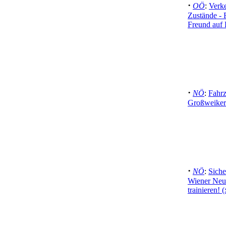
·
OÖ
:
Verke
Zustände - 
Freund auf 
·
NÖ
:
Fahr
Großweiker
·
NÖ
:
Siche
Wiener Neud
trainieren! 