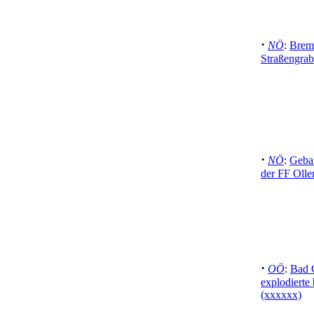
·
NÖ
:
Brem
Straßengrab
·
NÖ
:
Gebal
der FF Olle
·
OÖ
:
Bad 
explodierte
(xxxxxx)