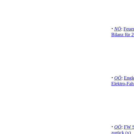
·
NÖ
:
Feue
Bilanz für 
·
OÖ
:
Engle
Elektro-Fah
·
OÖ
:
FW Su
zurück (x)