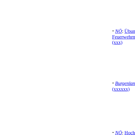
·
NÖ
:
Übun
Feuerwehrm
(xxx)
·
Burgenla
(xxxxxx)
·
NÖ
:
Hoch