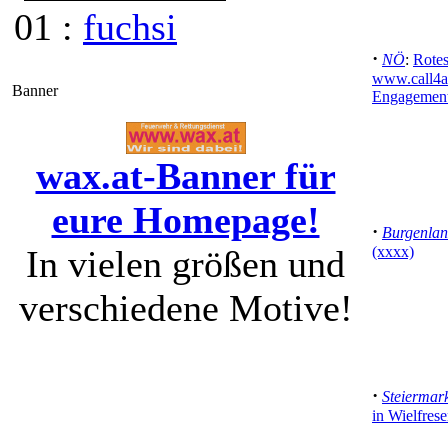
01 :
fuchsi
·
NÖ
:
Rote
www.call4act
Banner
Engagement 
wax.at-Banner für
eure Homepage!
·
Burgenla
In vielen größen und
(xxxx)
verschiedene Motive!
·
Steiermar
in Wielfres