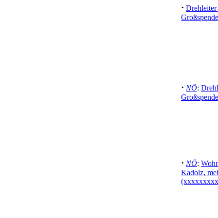
·
Drehleiter
Großspende
·
NÖ
:
Drehl
Großspende
·
NÖ
:
Wohnh
Kadolz, meh
(xxxxxxxxx