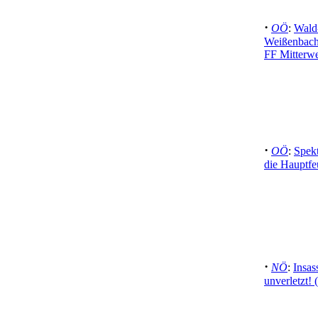
·
OÖ
:
Wald
Weißenbach
FF Mitterw
·
OÖ
:
Spek
die Hauptfe
·
NÖ
:
Insas
unverletzt! 