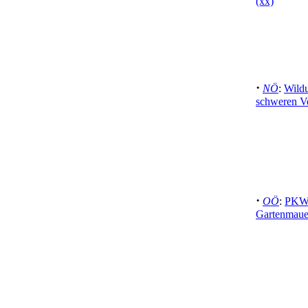
(xx)
·
NÖ
:
Wildu
schweren Ve
·
OÖ
:
PKW 
Gartenmauer