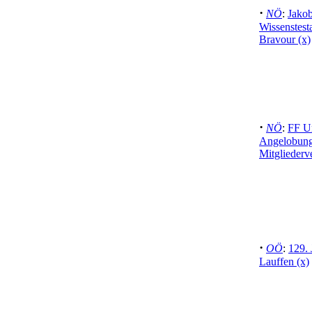
·
NÖ
:
Jakob
Wissenstest
Bravour (x)
·
NÖ
:
FF Un
Angelobung
Mitgliederv
·
OÖ
:
129.
Lauffen (x)