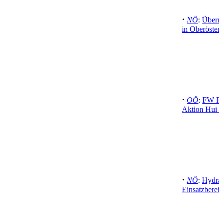
·
NÖ
:
Übern
in Oberöste
·
OÖ
:
FW Re
Aktion Hui s
·
NÖ
:
Hydr
Einsatzbere