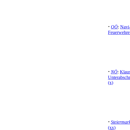
·
OÖ
:
Navi-
Feuerwehrei
·
NÖ
:
Klaus
Unterabsch
(x)
·
Steiermar
(xx)