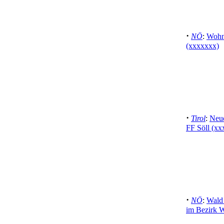
·
NÖ
:
Wohn
(xxxxxxx)
·
Tirol
:
Neue
FF Söll (xx
·
NÖ
:
Wald
im Bezirk W