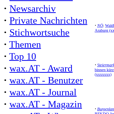
·
Newsarchiv
·
Private Nachrichten
·
NÖ
:
Waldb
·
Stichwortsuche
Araburg (x
·
Themen
·
Top 10
·
·
wax.AT - Award
Steiermar
binnen kürz
(xxxxxxx)
·
wax.AT - Benutzer
·
wax.AT - Journal
·
wax.AT - Magazin
·
Burgenla
BFKDO Jenn