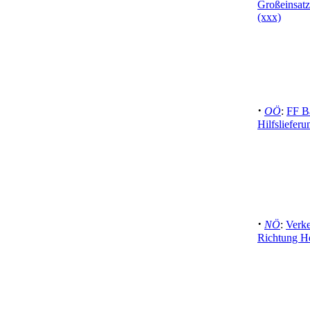
Großeinsat
(xxx)
·
OÖ
:
FF B
Hilfslieferu
·
NÖ
:
Verke
Richtung H