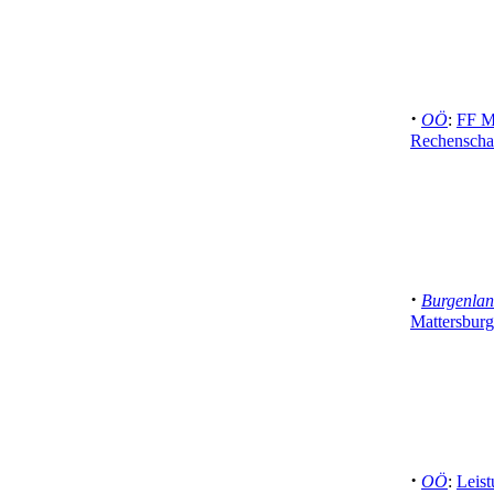
·
OÖ
:
FF Mi
Rechenschaf
·
Burgenla
Mattersburg
·
OÖ
:
Leis