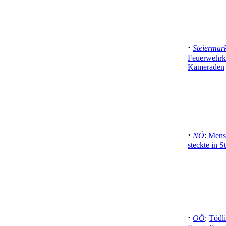
·
Steiermar
Feuerwehrk
Kameraden
·
NÖ
:
Mensc
steckte in S
·
OÖ
:
Tödli