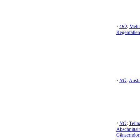
·
OÖ
:
Mehrp
Regenfällen 
·
NÖ
:
Ausbi
·
NÖ
:
Teil
Abschnittsi
Gänserndor