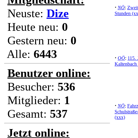
·
NÖ
:
Zwei
Neuste:
Dize
Stunden (x
Heute neu:
0
Gestern neu:
0
Alle:
6443
·
OÖ
:
115.
Kaltenbach 
Benutzer online:
Besucher:
536
Mitglieder:
1
·
NÖ
:
Fahr
Gesamt:
537
Schulstraße/
(xxx)
Jetzt online: