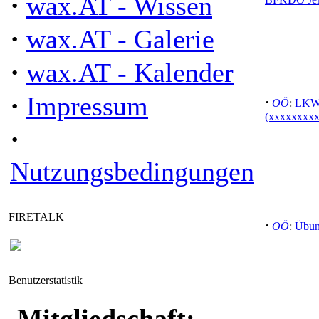
·
wax.AT - Wissen
·
wax.AT - Galerie
·
wax.AT - Kalender
·
Impressum
·
OÖ
:
LKW-
(xxxxxxxx
·
Nutzungsbedingungen
FIRETALK
·
OÖ
:
Übung
Benutzerstatistik
Mitgliedschaft: