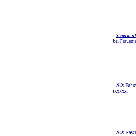
·
Steiermar
bei Frauent
·
NÖ
:
Fahrz
(xxxxx)
·
NÖ
:
Rasc