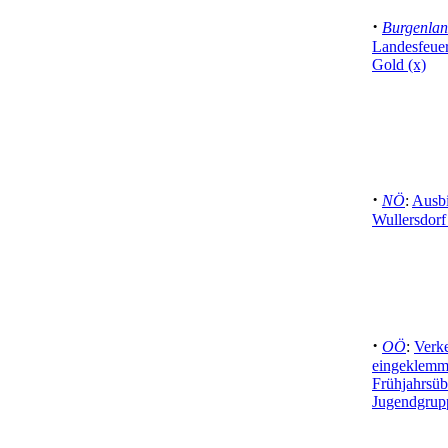
·
Burgenla
Landesfeue
Gold (x)
·
NÖ
:
Ausbi
Wullersdorf
·
OÖ
:
Verke
eingeklemm
Frühjahrsüb
Jugendgrup