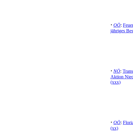
·
OÖ
:
Feuer
jähriges Be
·
NÖ
:
Trans
Aktion Niede
(xxx)
·
OÖ
:
Flori
(xx)