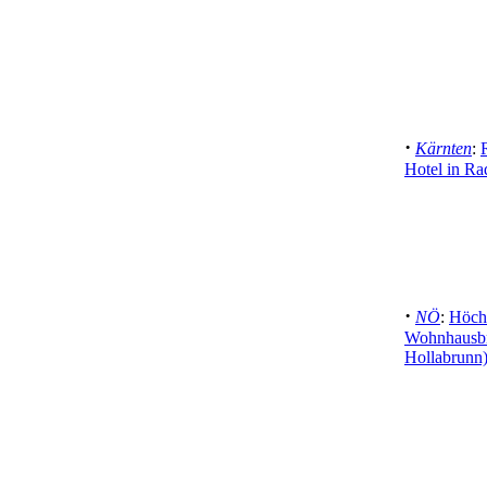
·
Kärnten
:
Hotel in R
·
NÖ
:
Höchs
Wohnhausbr
Hollabrunn