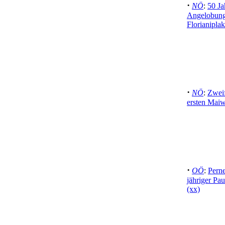
·
NÖ
:
50 Ja
Angelobung
Florianipla
·
NÖ
:
Zwei
ersten Mai
·
OÖ
:
Pern
jähriger Pa
(xx)