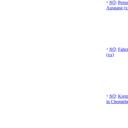
·
NÖ
:
Perso
Ausgang (x
·
NÖ
:
Fahr
(xx)
·
NÖ
:
Krems
in Chemiebe