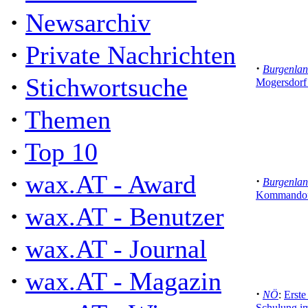
·
Newsarchiv
·
Private Nachrichten
·
Burgenla
·
Stichwortsuche
Mogersdorf 
·
Themen
·
Top 10
·
wax.AT - Award
·
Burgenla
Kommandof
·
wax.AT - Benutzer
·
wax.AT - Journal
·
wax.AT - Magazin
·
NÖ
:
Erste
Schulung im