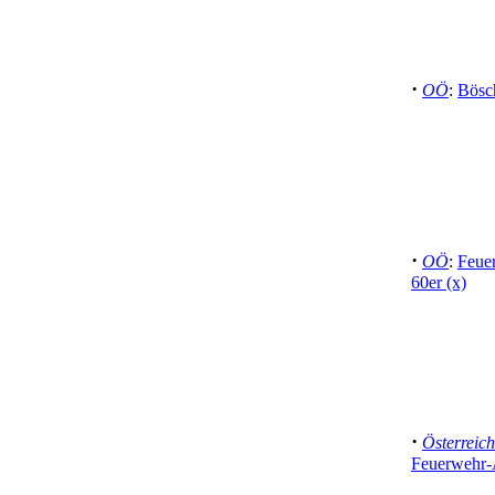
·
OÖ
:
Bösc
·
OÖ
:
Feue
60er (x)
·
Österreich
Feuerwehr-A