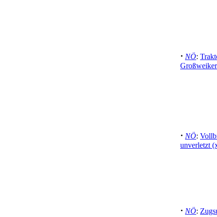
·
NÖ
:
Trak
Großweiker
·
NÖ
:
Vollb
unverletzt 
·
NÖ
:
Zugs