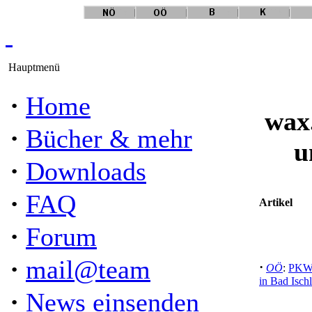
Hauptmenü
·
Home
wax
·
Bücher & mehr
u
·
Downloads
·
FAQ
Artikel
·
Forum
·
mail@team
·
OÖ
:
PKW 
in Bad Ischl
·
News einsenden