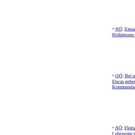
·
NÖ
:
Eins
Hollabrunn 
·
OÖ
:
Bei u
Etwas gebot
Kommandant
·
NÖ
:
Flori
Lehenrotte 