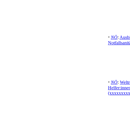
·
NÖ
:
Ausbi
Notfallsanit
·
NÖ
:
Weltr
Helfer:innen
(xxxxxxxxx