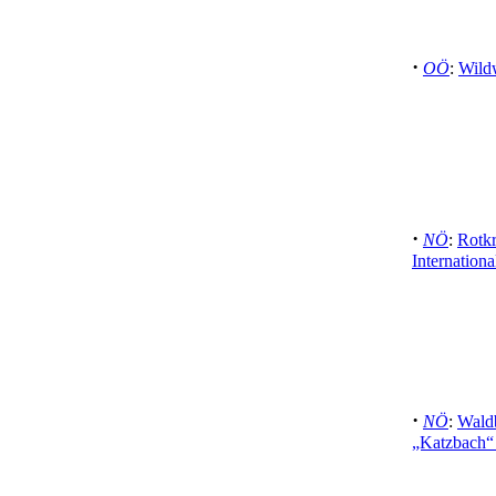
·
OÖ
:
Wild
·
NÖ
:
Rotk
Internation
·
NÖ
:
Waldb
„Katzbach“