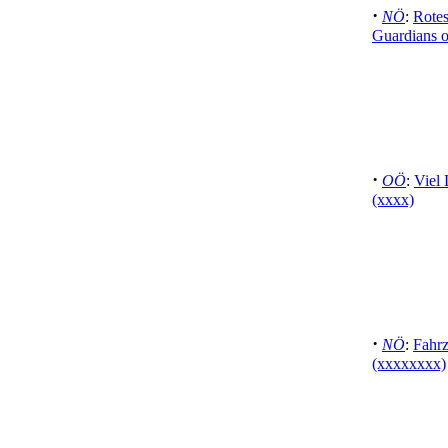
·
NÖ
:
Rote
Guardians 
·
OÖ
:
Viel 
(xxxx)
·
NÖ
:
Fahr
(xxxxxxxx)