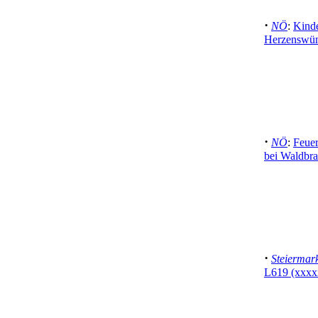
·
NÖ
:
Kinde
Herzenswün
·
NÖ
:
Feuer
bei Waldbra
·
Steiermar
L619 (xxxx