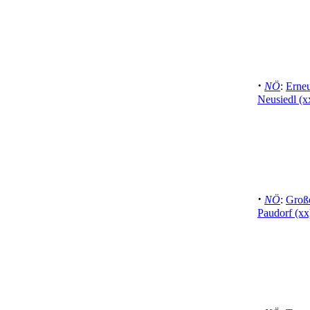
·
NÖ
:
Erneu
Neusiedl (x
·
NÖ
:
Groß
Paudorf (xx