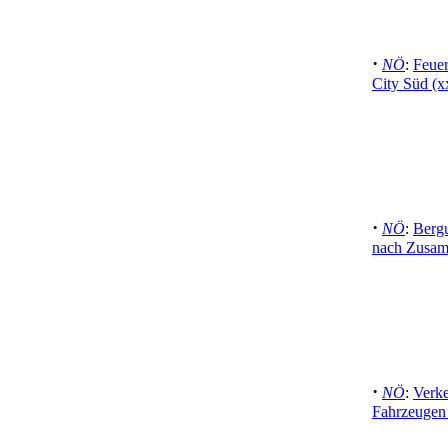
·
NÖ
:
Feue
City Süd (
·
NÖ
:
Bergu
nach Zusam
·
NÖ
:
Verke
Fahrzeugen 