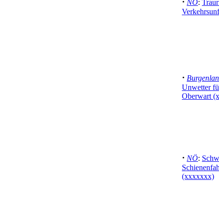
·
NÖ
:
Traur
Verkehrsunf
·
Burgenla
Unwetter fü
Oberwart (
·
NÖ
:
Schwe
Schienenfah
(xxxxxxx)