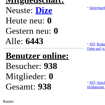
Neuste:
Dize
·
Steiermar
Heute neu:
0
Gestern neu:
0
Alle:
6443
·
NÖ
:
Rotkr
Fahrt auf (x
Benutzer online:
Besucher:
938
Mitglieder:
0
·
NÖ
:
Absch
Gesamt:
938
Hollabrunn
Banner