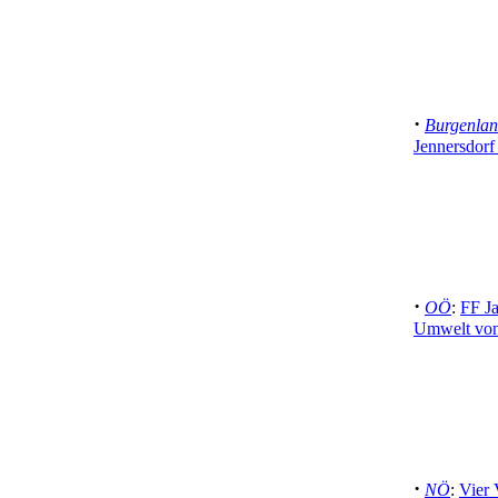
·
Burgenla
Jennersdorf
·
OÖ
:
FF Ja
Umwelt von
·
NÖ
:
Vier 