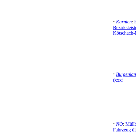
·
Kärnten
:
Bezirksleis
Kötschach-
·
Burgenla
(xxx)
·
NÖ
:
Müllb
Fahrzeug üb