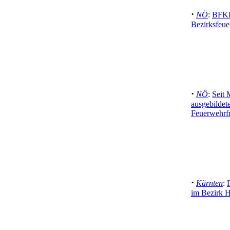
·
NÖ
:
BFKD
Bezirksfeu
·
NÖ
:
Seit 
ausgebildet
Feuerwehrf
·
Kärnten
:
im Bezirk 