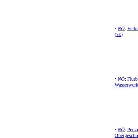
·
NÖ
:
Verk
(xx)
·
NÖ
:
Flurb
Wasserwerk 
·
NÖ
:
Perso
Obergeschoß