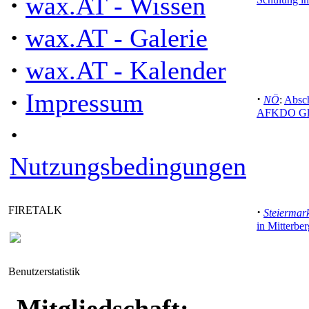
·
wax.AT - Wissen
·
wax.AT - Galerie
·
wax.AT - Kalender
·
Impressum
·
NÖ
:
Absch
AFKDO Glo
·
Nutzungsbedingungen
FIRETALK
·
Steiermar
in Mitterber
Benutzerstatistik
Mitgliedschaft: