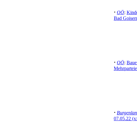
·
OÖ
:
Kinde
Bad Goiser
·
OÖ
:
Bauer
Mehrpartei
·
Burgenla
07.05.22 (x