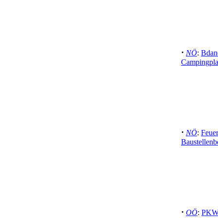
·
NÖ
:
Bdan
Campingpla
·
NÖ
:
Feuer
Baustellenb
·
OÖ
:
PKW 