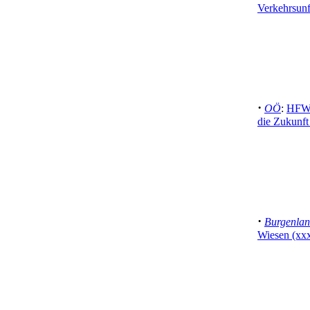
Verkehrsunf
·
OÖ
:
HFW 
die Zukunft
·
Burgenla
Wiesen (xx