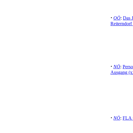
·
OÖ
:
Das 
Reiterndorf
·
NÖ
:
Perso
Ausgang (x
·
NÖ
:
FLA 