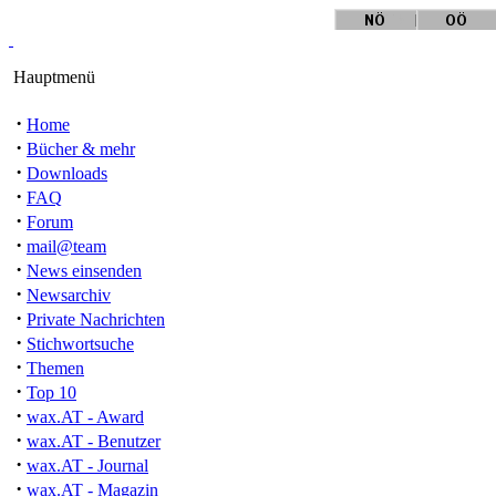
Hauptmenü
·
Home
·
Bücher & mehr
·
Downloads
·
FAQ
·
Forum
·
mail@team
·
News einsenden
·
Newsarchiv
·
Private Nachrichten
·
Stichwortsuche
·
Themen
·
Top 10
·
wax.AT - Award
·
wax.AT - Benutzer
·
wax.AT - Journal
·
wax.AT - Magazin