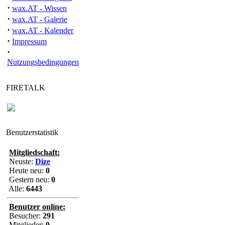
·
wax.AT - Wissen
·
wax.AT - Galerie
·
wax.AT - Kalender
·
Impressum
·
Nutzungsbedingungen
FIRETALK
Benutzerstatistik
Mitgliedschaft:
Neuste:
Dize
Heute neu:
0
Gestern neu:
0
Alle:
6443
Benutzer online:
Besucher:
291
Mitglieder:
0