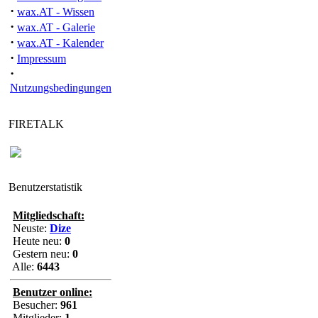
·
wax.AT - Wissen
·
wax.AT - Galerie
·
wax.AT - Kalender
·
Impressum
·
Nutzungsbedingungen
FIRETALK
Benutzerstatistik
Mitgliedschaft:
Neuste:
Dize
Heute neu:
0
Gestern neu:
0
Alle:
6443
Benutzer online:
Besucher:
961
Mitglieder:
1