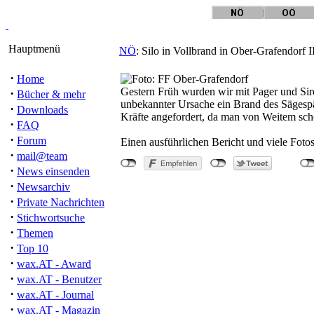
Hauptmenü
NÖ
: Silo in Vollbrand in Ober-Grafendorf II
·
Home
Gestern Früh wurden wir mit Pager und Sir
·
Bücher & mehr
unbekannter Ursache ein Brand des Sägesp
·
Downloads
Kräfte angefordert, da man von Weitem sch
·
FAQ
·
Forum
Einen ausführlichen Bericht und viele Foto
·
mail@team
·
News einsenden
·
Newsarchiv
·
Private Nachrichten
·
Stichwortsuche
·
Themen
"Silo i
·
Top 10
·
wax.AT - Award
·
wax.AT - Benutzer
·
wax.AT - Journal
·
wax.AT - Magazin