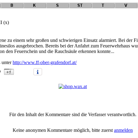
I (x)
ene zu einem sehr großen und schwierigen Einsatz alarmiert. Bei der 
änesilos ausgebrochen. Bereits bei der Anfahrt zum Feuerwehrhaus wu
on den Feuerschein und die Rauchsäule erkennen konnte...
s unter
http://www.ff-ober-grafendorf.at/
n Vollbrand in Ober-Grafendorf III (x)" |
Anmelden/Neuanmeldung
|
0
K
Für den Inhalt der Kommentare sind die Verfasser verantwortlich.
Keine anonymen Kommentare möglich, bitte zuerst
anmelden