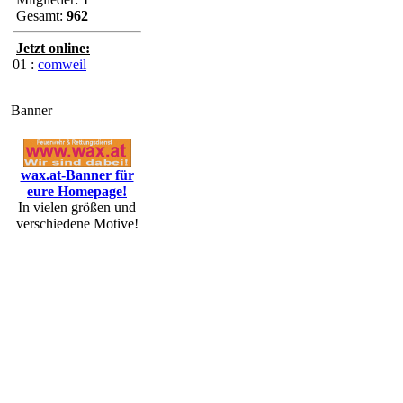
Gesamt:
962
Jetzt online:
01 :
comweil
Banner
wax.at-Banner für
eure Homepage!
In vielen größen und
verschiedene Motive!