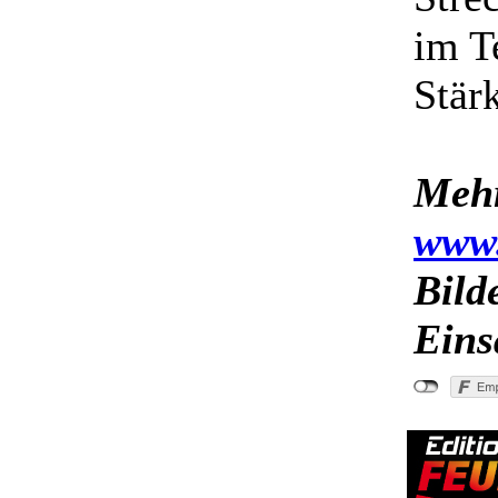
im T
Stär
Mehr
www.
Bild
Eins