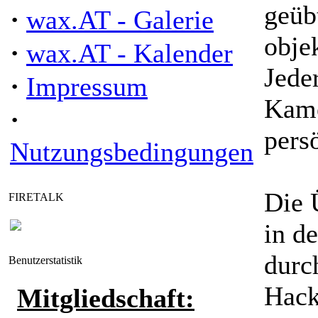
geüb
·
wax.AT - Galerie
obje
·
wax.AT - Kalender
Jede
·
Impressum
Kame
·
persö
Nutzungsbedingungen
Die 
FIRETALK
in d
durc
Benutzerstatistik
Hack
Mitgliedschaft: