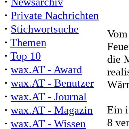
·
Newsarchiv
·
Private Nachrichten
·
Stichwortsuche
Vom 
·
Themen
Feue
·
Top 10
die 
·
wax.AT - Award
real
·
wax.AT - Benutzer
Wärm
·
wax.AT - Journal
·
Ein 
wax.AT - Magazin
8 ve
·
wax.AT - Wissen