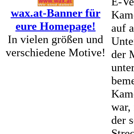
E-Ve
wax.at-Banner für
Kamer
eure Homepage!
auf 
In vielen größen und
Unte
verschiedene Motive!
der 
unte
beme
Kame
war,
der 
Stre