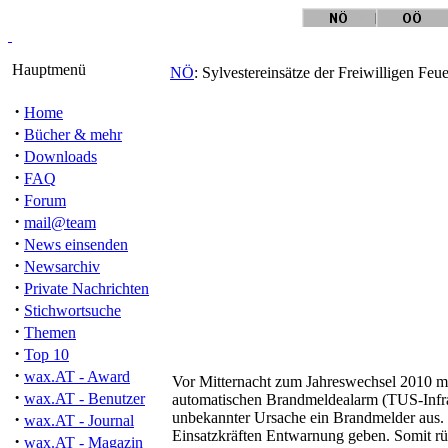
Hauptmenü
NÖ
: Sylvestereinsätze der Freiwilligen Fe
·
Home
·
Bücher & mehr
·
Downloads
·
FAQ
·
Forum
·
mail@team
·
News einsenden
·
Newsarchiv
·
Private Nachrichten
·
Stichwortsuche
·
Themen
·
Top 10
·
wax.AT - Award
Vor Mitternacht zum Jahreswechsel 2010 m
·
wax.AT - Benutzer
automatischen Brandmeldealarm (TUS-Infran
·
unbekannter Ursache ein Brandmelder aus
wax.AT - Journal
Einsatzkräften Entwarnung geben. Somit rüc
·
wax.AT - Magazin