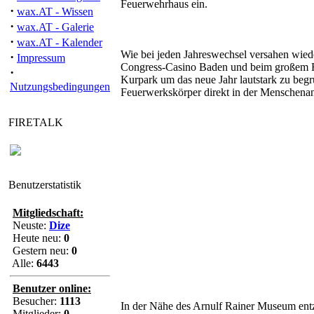
Feuerwehrhaus ein.
·
wax.AT - Wissen
·
wax.AT - Galerie
·
wax.AT - Kalender
Wie bei jeden Jahreswechsel versahen wiede
·
Impressum
Congress-Casino Baden und beim großem F
·
Kurpark um das neue Jahr lautstark zu begr
Nutzungsbedingungen
Feuerwerkskörper direkt in der Menschena
FIRETALK
Benutzerstatistik
Mitgliedschaft:
Neuste:
Dize
Heute neu:
0
Gestern neu:
0
Alle:
6443
Benutzer online:
Besucher:
1113
In der Nähe des Arnulf Rainer Museum entz
Mitglieder:
0