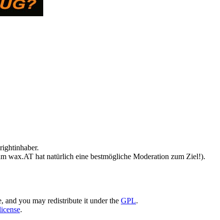
ldung
|
0
Kommentare
ightinhaber.
 um wax.AT hat natürlich eine bestmögliche Moderation zum Ziel!).
and you may redistribute it under the
GPL
.
license
.