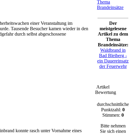
Thema
Brandeinsätze
herheitswachen einer Veranstaltung im
Der
urde. Tausende Besucher kamen wieder in den
meistgelesene
ndgefahr durch selbst abgeschossene
Artikel zu dem
Thema
Brandeinsätze:
Waldbrand in
Bad Bleiberg -
ein Dauereinsatz
der Feuerwehr
Artikel
Bewertung
durchschnittliche
Punktzahl:
0
Stimmen:
0
Bitte nehmen
einbrand konnte rasch unter Vornahme eines
Sie sich einen