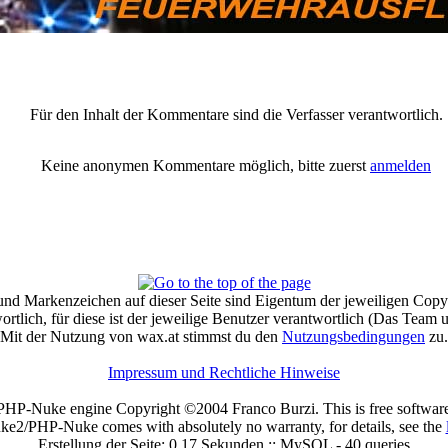
e der Freiwilligen Feuerwehr Baden-Stadt (xxx)" |
Anmelden/Neuanme
Für den Inhalt der Kommentare sind die Verfasser verantwortlich.
Keine anonymen Kommentare möglich, bitte zuerst
anmelden
und Markenzeichen auf dieser Seite sind Eigentum der jeweiligen Copyr
tlich, für diese ist der jeweilige Benutzer verantwortlich (Das Team
Mit der Nutzung von wax.at stimmst du den
Nutzungsbedingungen
zu.
Impressum und Rechtliche Hinweise
-Nuke engine Copyright ©2004 Franco Burzi. This is free software, 
e2/PHP-Nuke comes with absolutely no warranty, for details, see the
Erstellung der Seite: 0.17 Sekunden :: MySQL - 40 queries