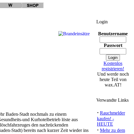
Login
Benutzername
Passwort
Kostenlos
registrieren!
Und werde noch
heute Teil von
wax.AT!
Verwandte Links
·
Rauchmelder
ehr Baden-Stadt nochmals zu einem
kaufen! -
esundheits-und Kurhotelbetrieb löste aus
HEUTE
löschfahrzeuges den nachrückenden
·
den-Stadt) bereits nach kurzer Zeit wieder ins
Mehr zu dem