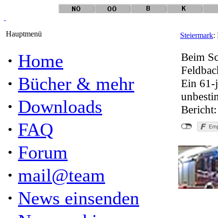
Hauptmenü
Steiermark
:
·
Home
Beim Sc
Feldbac
·
Bücher & mehr
Ein 61-
unbesti
·
Downloads
Bericht
·
FAQ
·
Forum
·
mail@team
·
News einsenden
"Exp