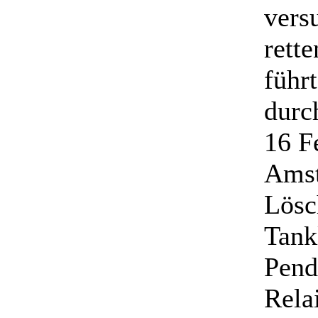
vers
rett
führ
durc
16 F
Amst
Lösc
Tank
Pend
Rela