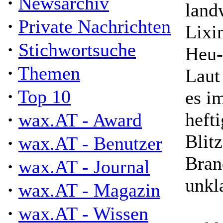
·
Newsarchiv
land
·
Private Nachrichten
Lixi
·
Stichwortsuche
Heu-
·
Themen
Laut
·
Top 10
es i
·
heft
wax.AT - Award
Blit
·
wax.AT - Benutzer
Bran
·
wax.AT - Journal
unkla
·
wax.AT - Magazin
·
wax.AT - Wissen