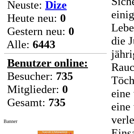
Sich
Neuste:
Dize
eini
Heute neu:
0
Lebe
Gestern neu:
0
die J
Alle:
6443
jähr
Benutzer online:
Rauc
Besucher:
735
Töch
Mitglieder:
0
eine
Gesamt:
735
eine
verl
Banner
Eins