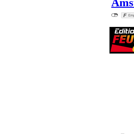
Amst
"