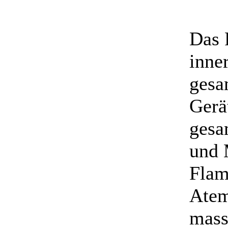
Das 
inne
gesa
Gerä
gesa
und 
Flam
Atem
mass