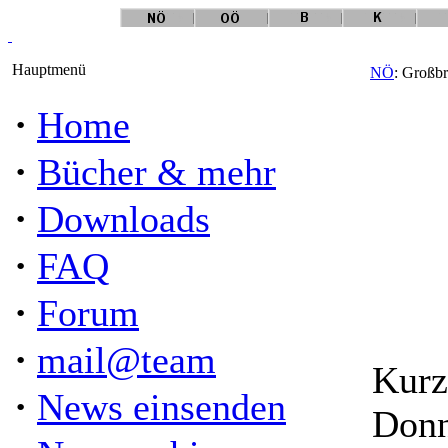
Hauptmenü
NÖ
: Großbr
·
Home
·
Bücher & mehr
·
Downloads
·
FAQ
·
Forum
·
mail@team
Kurz
·
News einsenden
Donn