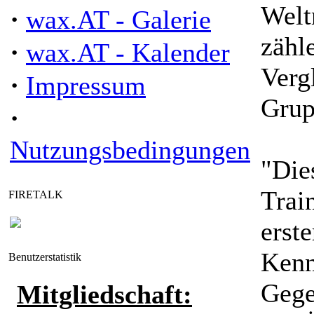
Weltm
·
wax.AT - Galerie
zähl
·
wax.AT - Kalender
Verg
·
Impressum
Grup
·
Nutzungsbedingungen
"Die
Trai
FIRETALK
erst
Kenn
Benutzerstatistik
Gege
Mitgliedschaft: