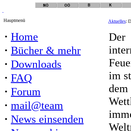
Hauptmenü
Aktuelles
: 
·
Home
Der
·
inter
Bücher & mehr
Feue
·
Downloads
im s
·
FAQ
dem 
·
Forum
Wett
·
mail@team
imme
·
News einsenden
Weltm