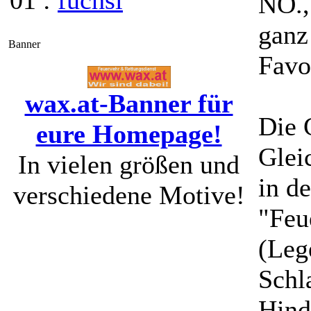
01 :
fuchsi
NÖ.,
ganz
Banner
Favo
wax.at-Banner für
Die 
eure Homepage!
Glei
In vielen größen und
in d
verschiedene Motive!
"Feu
(Leg
Schl
Hind