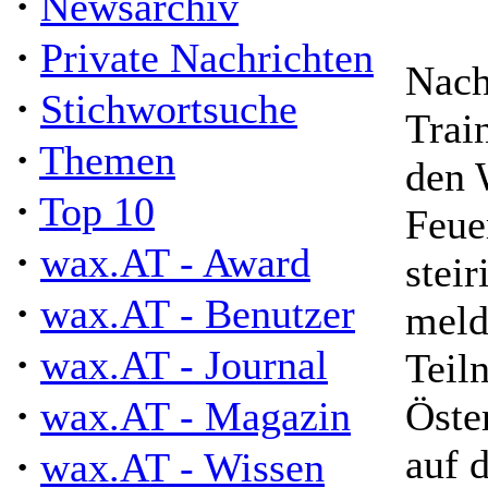
·
Newsarchiv
·
Private Nachrichten
Nach
·
Stichwortsuche
Trai
·
Themen
den 
·
Top 10
Feue
·
wax.AT - Award
stei
·
wax.AT - Benutzer
meld
·
wax.AT - Journal
Teil
·
wax.AT - Magazin
Öste
auf 
·
wax.AT - Wissen