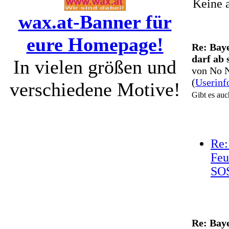
Keine 
wax.at-Banner für
eure Homepage!
Re: Bay
darf ab 
In vielen größen und
von No 
(
Userinf
verschiedene Motive!
Gibt es au
Re:
Feu
SO
14:
Re: Bay