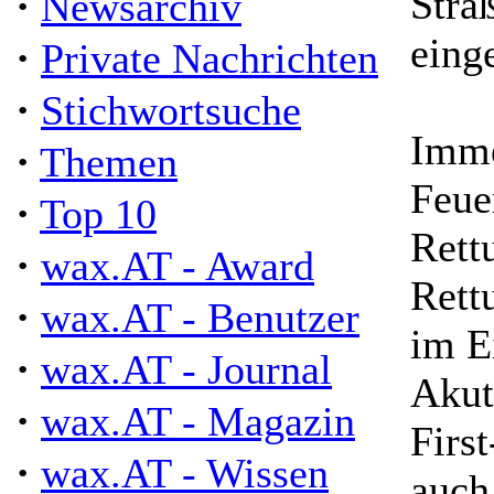
·
Stra
Newsarchiv
eing
·
Private Nachrichten
·
Stichwortsuche
Imme
·
Themen
Feue
·
Top 10
Rett
·
wax.AT - Award
Rett
·
wax.AT - Benutzer
im E
·
wax.AT - Journal
Akut
·
wax.AT - Magazin
Firs
·
wax.AT - Wissen
auch