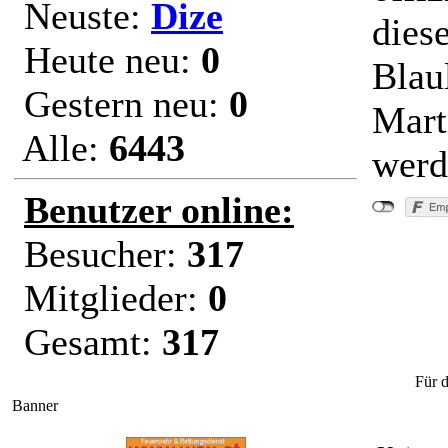
Neuste:
Dize
dies
Heute neu:
0
Blau
Gestern neu:
0
Mart
Alle:
6443
werd
Benutzer online:
Besucher:
317
Mitglieder:
0
"Bayern: F
Gesamt:
317
mit SOS
Für d
Banner