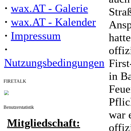
·
wax.AT - Galerie
Stra
·
wax.AT - Kalender
Ansp
·
Impressum
hatt
·
offiz
Nutzungsbedingungen
Firs
in B
FIRETALK
Feue
Pflic
Benutzerstatistik
war 
Mitgliedschaft:
offiz