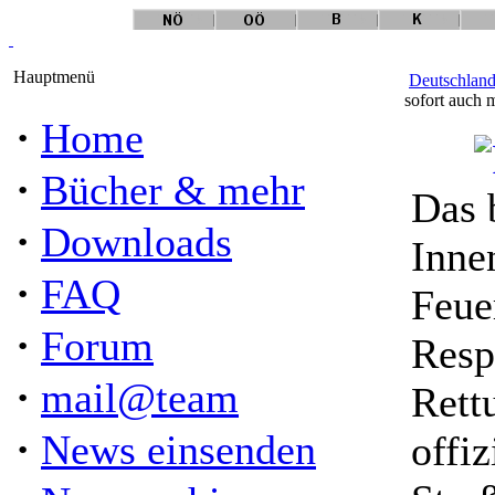
Hauptmenü
Deutschlan
sofort auch 
·
Home
·
Bücher & mehr
Das 
·
Downloads
Inne
·
FAQ
Feue
·
Forum
Resp
·
mail@team
Rett
·
News einsenden
offi