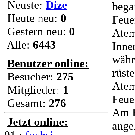
Neuste:
Dize
bega
Heute neu:
0
Feue
Gestern neu:
0
Atem
Alle:
6443
Inne
währ
Benutzer online:
rüste
Besucher:
275
Atem
Mitglieder:
1
Feue
Gesamt:
276
Am E
Jetzt online:
ange