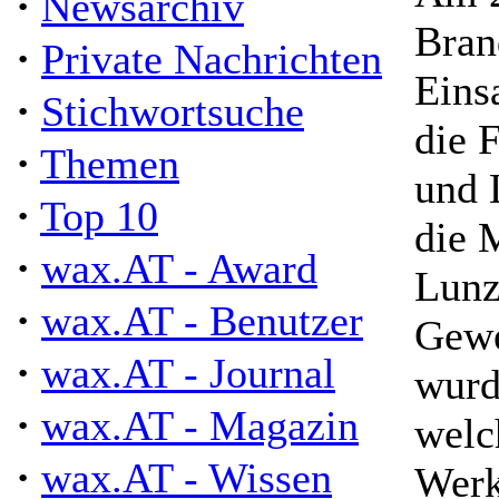
·
Newsarchiv
Bran
·
Private Nachrichten
Eins
·
Stichwortsuche
die 
·
Themen
und 
·
Top 10
die 
·
wax.AT - Award
Lunz
·
wax.AT - Benutzer
Gewe
·
wax.AT - Journal
wurd
·
wax.AT - Magazin
welc
·
wax.AT - Wissen
Werk