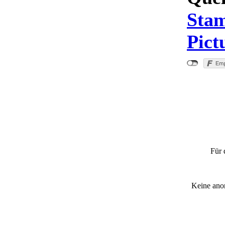
Sta
Pict
"Bezir
Tankstelle
Für 
Keine ano