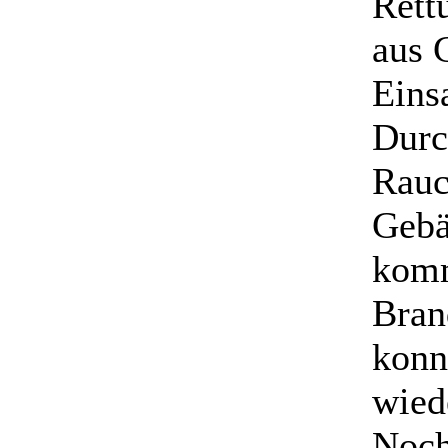
Rett
aus 
Einsa
Durc
Rauc
Gebä
komm
Bran
konn
wied
Noch