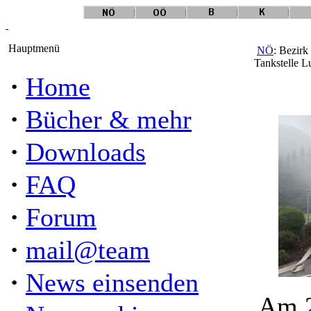
Hauptmenü
NÖ
: Bezirk
Tankstelle L
·
Home
·
Bücher & mehr
·
Downloads
·
FAQ
·
Forum
·
mail@team
·
News einsenden
Am 2