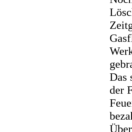
Lösc
Zeit
Gasf
Werk
gebr
Das 
der 
Feue
beza
Über