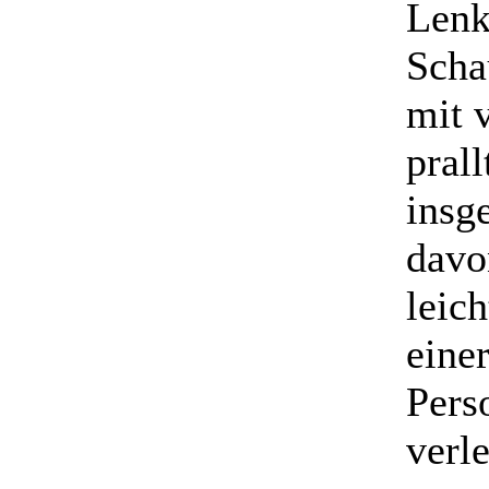
Lenk
Scha
mit 
pral
insg
davo
leic
eine
Pers
verle