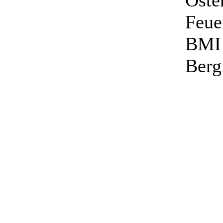
Öste
Feue
BMI 
Berg