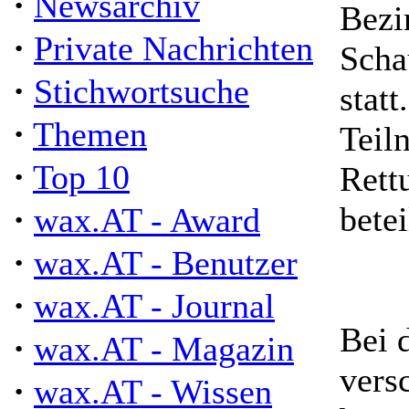
·
Newsarchiv
Bezi
·
Private Nachrichten
Scha
·
Stichwortsuche
stat
·
Themen
Teil
·
Top 10
Rett
·
betei
wax.AT - Award
·
wax.AT - Benutzer
·
wax.AT - Journal
Bei 
·
wax.AT - Magazin
vers
·
wax.AT - Wissen