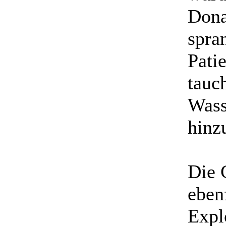
Dona
spra
Pati
tauc
Wass
hinz
Die 
eben
Expl