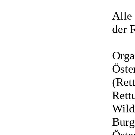
Alle
der 
Orga
Öste
(Ret
Rett
Wild
Burg