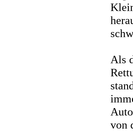
Klei
hera
schw
Als 
Rett
stan
imme
Auto
von 