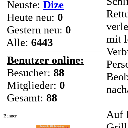
Schif
Neuste:
Dize
Rett
Heute neu:
0
verl
Gestern neu:
0
mit l
Alle:
6443
Verb
Benutzer online:
Pers
Besucher:
88
Beob
Mitglieder:
0
nach
Gesamt:
88
Auf 
Banner
Grill