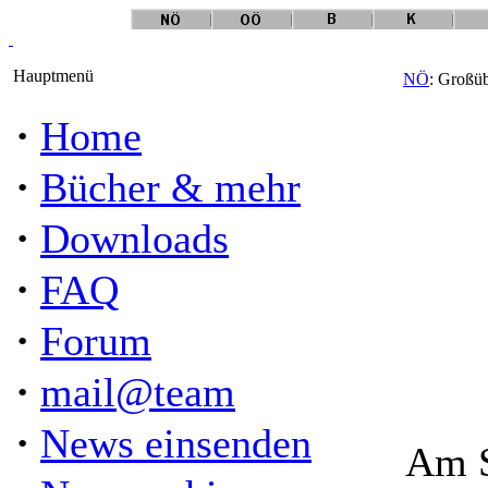
Hauptmenü
NÖ
: Großü
·
Home
·
Bücher & mehr
·
Downloads
·
FAQ
·
Forum
·
mail@team
·
News einsenden
Am S