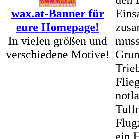
wax.at-Banner für
Eins
eure Homepage!
zusa
In vielen größen und
muss
verschiedene Motive!
Grun
Trie
Flie
notl
Tull
Flug
ein 