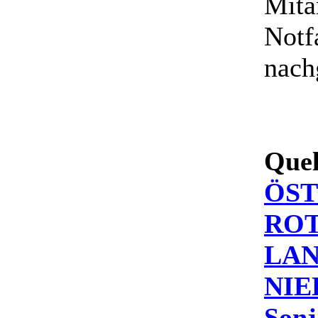
Mita
Notf
nach
Quel
ÖST
ROT
LA
NIE
Sonj