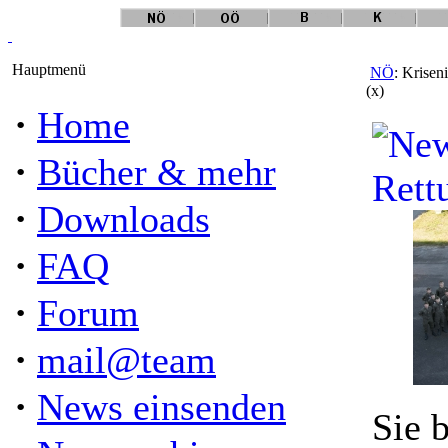
Hauptmenü
NÖ
: Krisen
(x)
·
Home
·
Bücher & mehr
·
Downloads
·
FAQ
·
Forum
·
mail@team
·
News einsenden
Sie 