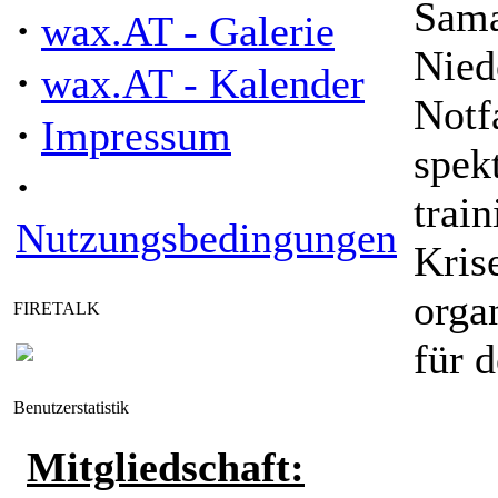
Sama
·
wax.AT - Galerie
Nied
·
wax.AT - Kalender
Notfa
·
Impressum
spek
·
train
Nutzungsbedingungen
Kris
orga
FIRETALK
für d
Benutzerstatistik
Mitgliedschaft: