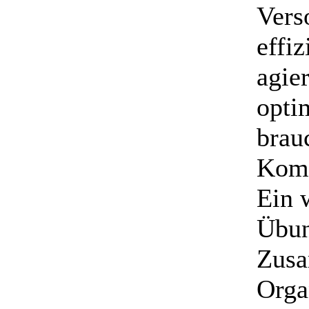
Vers
effiz
agie
opti
brau
Komm
Ein 
Übun
Zusa
Orga