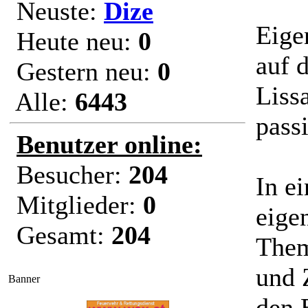
Neuste:
Dize
Eige
Heute neu:
0
auf 
Gestern neu:
0
Liss
Alle:
6443
pass
Benutzer online:
Besucher:
204
In e
Mitglieder:
0
eige
Gesamt:
204
Them
und 
Banner
den 