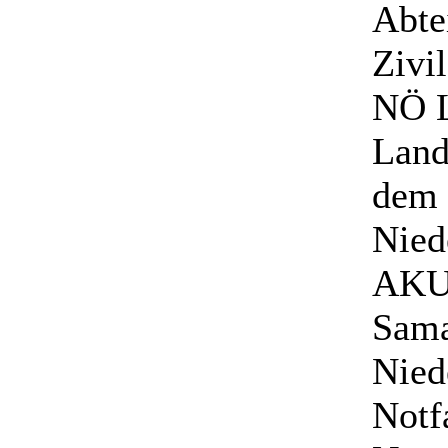
Abte
Zivi
NÖ L
Land
dem 
Nied
AKUT
Sama
Nied
Notf