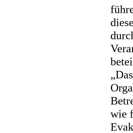
führ
dies
durch
Vera
bete
„Das
Organ
Betr
wie 
Evak