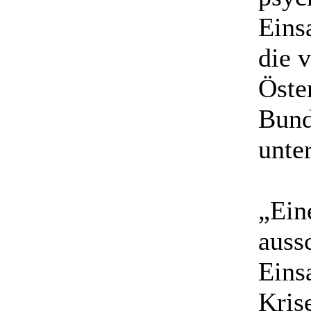
Einsa
die 
Öste
Bund
unte
„Ein
auss
Eins
Kris