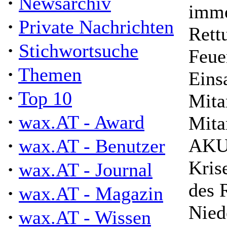
·
Newsarchiv
imme
·
Private Nachrichten
Rett
·
Stichwortsuche
Feue
·
Themen
Eins
·
Top 10
Mita
·
wax.AT - Award
Mita
·
AKU
wax.AT - Benutzer
Kris
·
wax.AT - Journal
des 
·
wax.AT - Magazin
Nied
·
wax.AT - Wissen