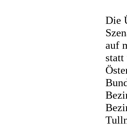
Die 
Szen
auf 
stat
Öste
Bund
Bezi
Bezi
Tulln