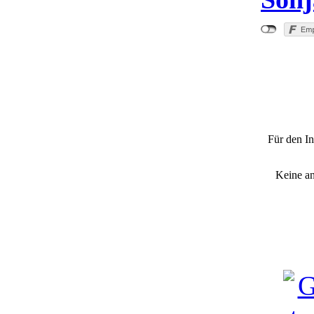
"Krisenin
(x
Für den In
Keine a