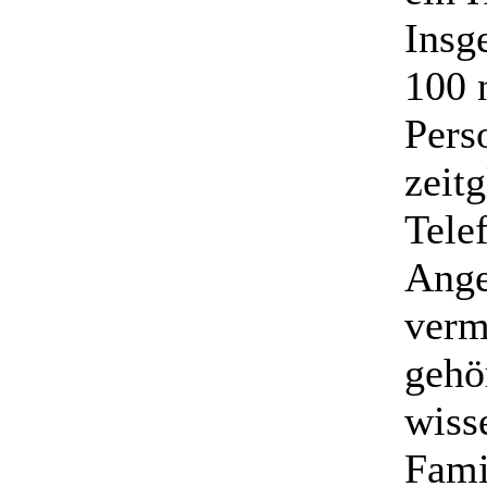
Insg
100 n
Pers
zeitg
Tele
Ange
verm
gehö
wiss
Fami