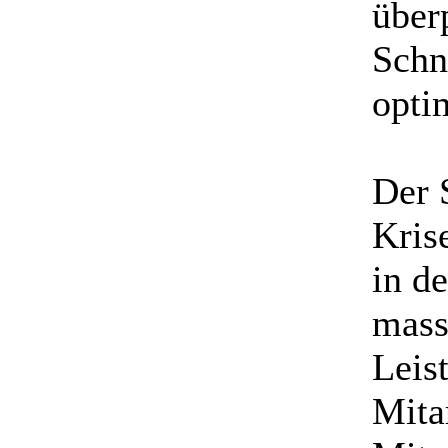
über
Schni
opti
Der 
Kris
in d
mass
Leis
Mita