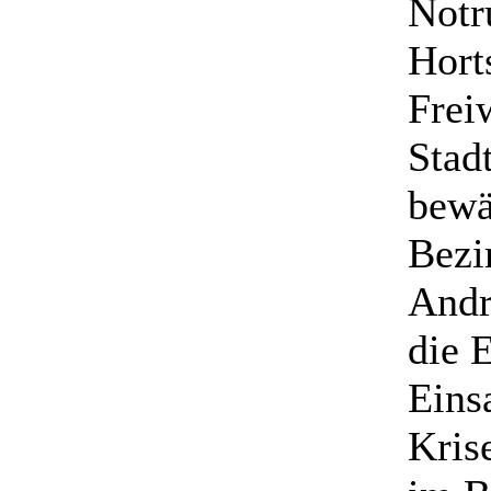
Notr
Hort
Frei
Stad
bewä
Bezi
Andr
die 
Eins
Kris