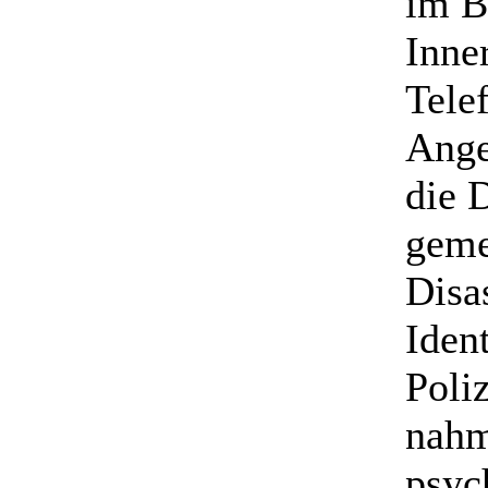
im B
Inner
Tele
Ange
die 
geme
Disa
Iden
Poli
nahm
psyc