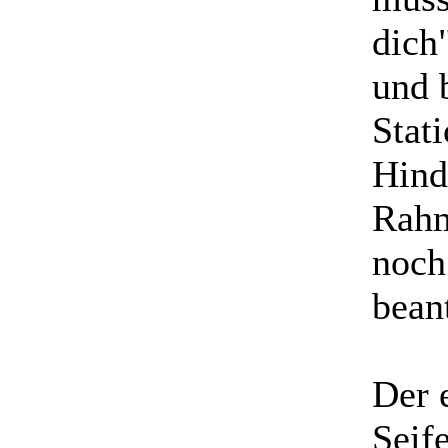
dich
und b
Stat
Hind
Rahm
noch
bean
Der 
Seif