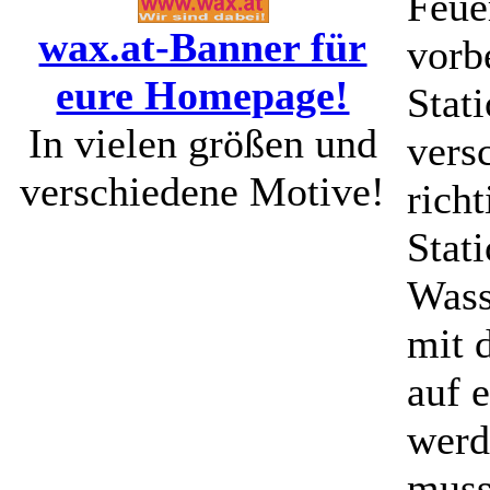
Feue
wax.at-Banner für
vorb
eure Homepage!
Stat
In vielen größen und
vers
verschiedene Motive!
rich
Stat
Wass
mit 
auf 
werd
muss