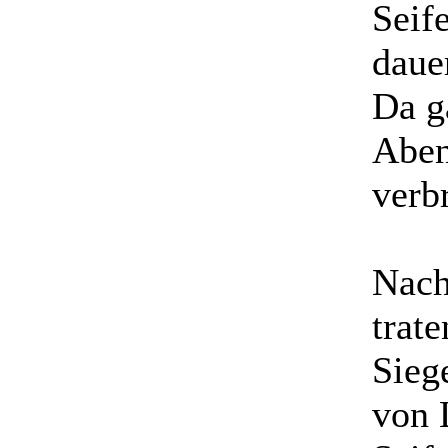
Seif
daue
Da g
Aben
verb
Nach
trat
Sieg
von 