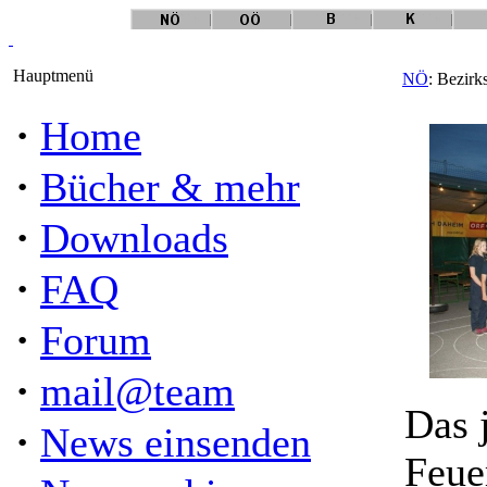
Hauptmenü
NÖ
: Bezirk
·
Home
·
Bücher & mehr
·
Downloads
·
FAQ
·
Forum
·
mail@team
Das 
·
News einsenden
Feue