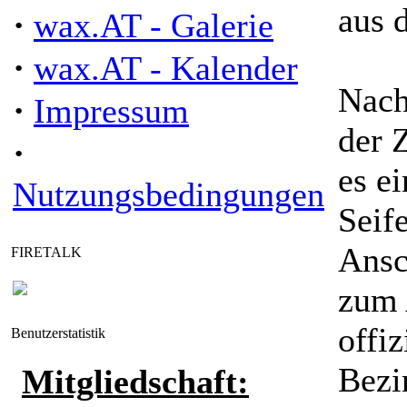
aus 
·
wax.AT - Galerie
·
wax.AT - Kalender
Nach
·
Impressum
der 
·
es e
Nutzungsbedingungen
Seif
Ansc
FIRETALK
zum 
offi
Benutzerstatistik
Bezi
Mitgliedschaft: