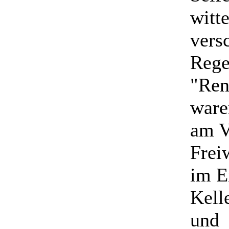
witt
vers
Rege
"Ren
ware
am V
Frei
im E
Kell
und