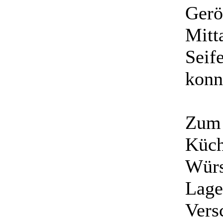
Gerö
Mitta
Seif
konn
Zum 
Küch
Würs
Lage
Vers