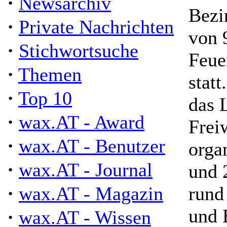
·
Newsarchiv
Bezi
·
Private Nachrichten
von 9
·
Stichwortsuche
Feue
·
Themen
stat
·
Top 10
das 
·
wax.AT - Award
Frei
·
wax.AT - Benutzer
orga
·
wax.AT - Journal
und 
·
wax.AT - Magazin
rund
und 
·
wax.AT - Wissen