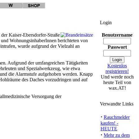
Login
der Kaiser-Ebersdorfer-Straße
Benutzername
en und WohnungsinhaberInnen berichteten von
intrafen, wurde aufgrund der Vielzahl an
Passwort
n. Aufgrund der umfangreichen Tätigkeiten
Kostenlos
ehrleuten und Spezialwerkzeug, wie etwa
registrieren!
t und die Alarmstufe aufgehoben werden. Knapp
Und werde noch
 Hohlräume des Daches vorzudringen und auf
heute Teil von
wax.AT!
allmedizinische Versorgung der
Verwandte Links
·
Rauchmelder
kaufen! -
HEUTE
·
Mehr zu dem