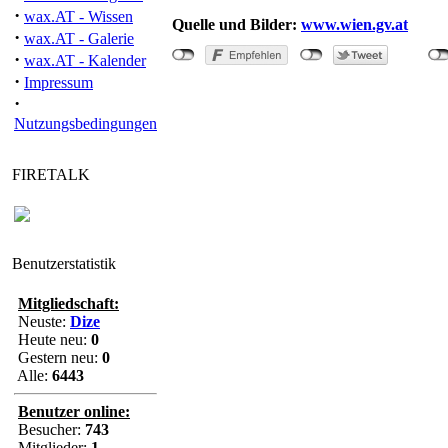
·
wax.AT - Wissen
Quelle und Bilder:
www.wien.gv.at
·
wax.AT - Galerie
·
wax.AT - Kalender
·
Impressum
·
Nutzungsbedingungen
"Dachbrand in Sim
FIRETALK
Benutzerstatistik
Mitgliedschaft:
Neuste:
Dize
Heute neu:
0
Gestern neu:
0
Alle:
6443
Benutzer online:
Besucher:
743
Mitglieder:
1