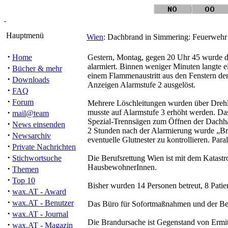
Hauptmenü
Wien
: Dachbrand in Simmering: Feuerwehr
·
Home
Gestern, Montag, gegen 20 Uhr 45 wurde d
alarmiert. Binnen weniger Minuten langte 
·
Bücher & mehr
einem Flammenaustritt aus den Fenstern de
·
Downloads
Anzeigen Alarmstufe 2 ausgelöst.
·
FAQ
·
Forum
Mehrere Löschleitungen wurden über Dreh
·
musste auf Alarmstufe 3 erhöht werden. Da
mail@team
Spezial-Trennsägen zum Öffnen der Dachhau
·
News einsenden
2 Stunden nach der Alarmierung wurde „Br
·
Newsarchiv
eventuelle Glutnester zu kontrollieren. Par
·
Private Nachrichten
·
Stichwortsuche
Die Berufsrettung Wien ist mit dem Katast
HausbewohnerInnen.
·
Themen
·
Top 10
Bisher wurden 14 Personen betreut, 8 Patie
·
wax.AT - Award
·
wax.AT - Benutzer
Das Büro für Sofortmaßnahmen und der Bezi
·
wax.AT - Journal
Die Brandursache ist Gegenstand von Ermit
·
wax.AT - Magazin