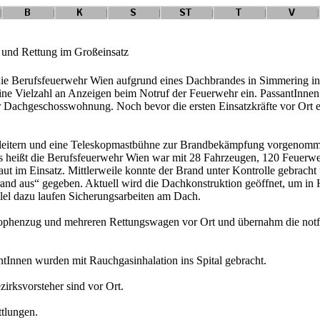
 und Rettung im Großeinsatz
ie Berufsfeuerwehr Wien aufgrund eines Dachbrandes in Simmering in 
eine Vielzahl an Anzeigen beim Notruf der Feuerwehr ein. PassantInn
r Dachgeschosswohnung. Noch bevor die ersten Einsatzkräfte vor Ort e
leitern und eine Teleskopmastbühne zur Brandbekämpfung vorgenomme
s heißt die Berufsfeuerwehr Wien war mit 28 Fahrzeugen, 120 Feuerw
t im Einsatz. Mittlerweile konnte der Brand unter Kontrolle gebrach
and aus“ gegeben. Aktuell wird die Dachkonstruktion geöffnet, um in
allel dazu laufen Sicherungsarbeiten am Dach.
rophenzug und mehreren Rettungswagen vor Ort und übernahm die notf
ntInnen wurden mit Rauchgasinhalation ins Spital gebracht.
rksvorsteher sind vor Ort.
tlungen.