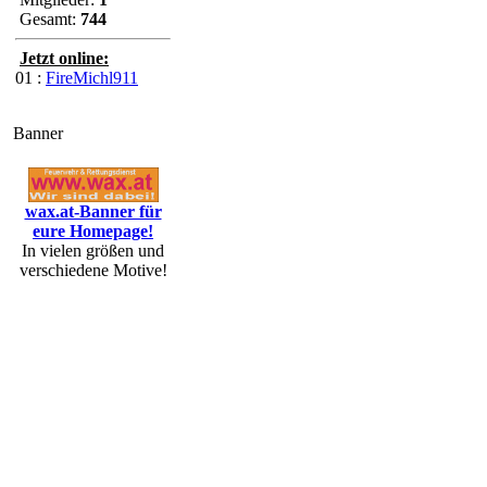
Gesamt:
744
Jetzt online:
01 :
FireMichl911
Banner
wax.at-Banner für
eure Homepage!
In vielen größen und
verschiedene Motive!