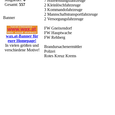
7 Hilfeleistungsfahrzeuge
Gesamt:
557
2 Kleinlöschfahrzeuge
3 Kommandofahrzeuge
2 Mannschaftstransportfahrzeuge
Banner
2 Versorgungsfahrzeuge
FW Gneixendorf
FW Hauptwache
wax.at-Banner für
FW Rehberg
eure Homepage!
In vielen größen und
Brandursachenermittler
verschiedene Motive!
Polizei
Rotes Kreuz Krems