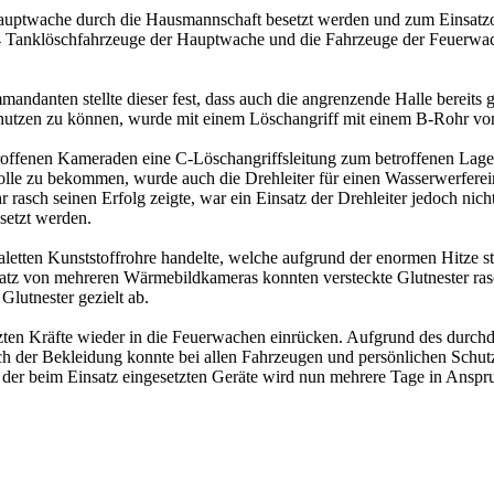
Hauptwache durch die Hausmannschaft besetzt werden und zum Einsatzo
re 4 Tanklöschfahrzeuge der Hauptwache und die Fahrzeuge der Feuerw
ndanten stellte dieser fest, dass auch die angrenzende Halle bereits 
nutzen zu können, wurde mit einem Löschangriff mit einem B-Rohr von
roffenen Kameraden eine C-Löschangriffsleitung zum betroffenen Lager
le zu bekommen, wurde auch die Drehleiter für einen Wasserwerfereins
 rasch seinen Erfolg zeigte, war ein Einsatz der Drehleiter jedoch nic
esetzt werden.
etten Kunststoffrohre handelte, welche aufgrund der enormen Hitze sta
atz von mehreren Wärmebildkameras konnten versteckte Glutnester ras
Glutnester gezielt ab.
tzten Kräfte wieder in die Feuerwachen einrücken. Aufgrund des durch
h der Bekleidung konnte bei allen Fahrzeugen und persönlichen Schutz
g der beim Einsatz eingesetzten Geräte wird nun mehrere Tage in Ansp