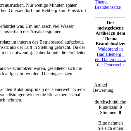
Thema
rt ausrücken. Nur wenige Minuten später
Brandeinsätze
achen Gneixendorf und Rehberg zum Einsatzort
Der
gefährdet war. Um nun rasch viel Wasser
meistgelesene
 ausserhalb des Areals begonnen.
Artikel zu dem
Thema
platz im inneren des Betriebsareal aufgebaut.
Brandeinsätze:
atz aus der Luft in Stellung gebracht. Da der
Waldbrand in
ht mehr notwendig. Daher konnte die Drehleiter
Bad Bleiberg -
ein Dauereinsatz
der Feuerwehr
rk verschmolzen waren, gestalteten sich die
ch aufgespürt werden. Die eingesetzten
Artikel
dachten Rotationsprinzip der Feuerwehr Krems
Bewertung
ausrüstungen wieder die Einsatzbereitschaft
ruch nehmen.
durchschnittliche
Punktzahl:
0
Stimmen:
0
Bitte nehmen
Sie sich einen