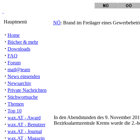
Hauptmenü
NÖ
: Brand im Freilager eines Gewerbebetri
·
Home
·
Bücher & mehr
·
Downloads
·
FAQ
·
Forum
·
mail@team
·
News einsenden
·
Newsarchiv
·
Private Nachrichten
·
Stichwortsuche
·
Themen
·
Top 10
·
In den Abendstunden des 9. November 2019 
wax.AT - Award
Bezirksalarmzentrale Krems wurde die 2.-h
·
wax.AT - Benutzer
·
wax.AT - Journal
·
wax.AT - Magazin