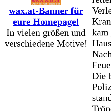
Verl
wax.at-Banner für
Kran
eure Homepage!
kam 
In vielen größen und
Haus
verschiedene Motive!
Nach
Feue
Die 
Poli
stan
Tröp