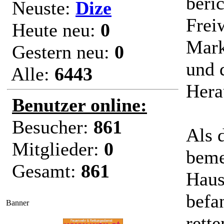
beri
Neuste:
Dize
Frei
Heute neu:
0
Mark
Gestern neu:
0
und 
Alle:
6443
Hera
Benutzer online:
Besucher:
861
Als 
Mitglieder:
0
beme
Gesamt:
861
Haus
befa
Banner
rette