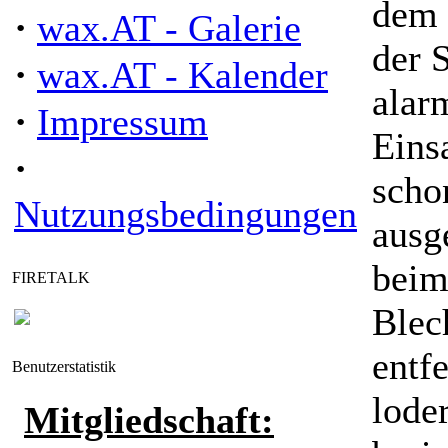
dem 
·
wax.AT - Galerie
der 
·
wax.AT - Kalender
alar
·
Impressum
Eins
·
scho
Nutzungsbedingungen
ausg
beim
FIRETALK
Blec
entf
Benutzerstatistik
lode
Mitgliedschaft: