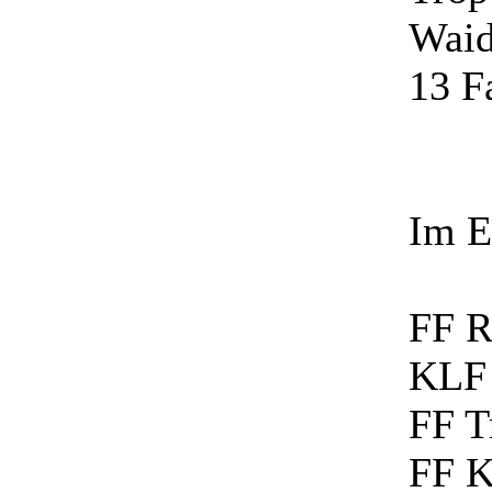
Waid
13 F
Im E
FF R
KLF
FF T
FF 