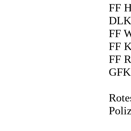
FF H
DLK
FF W
FF K
FF R
GFK 
Rote
Poli