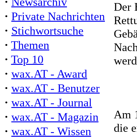
·
Newsarchiv
Der 
·
Private Nachrichten
Rett
·
Stichwortsuche
Gebä
·
Themen
Nach
·
Top 10
werd
·
wax.AT - Award
·
wax.AT - Benutzer
·
wax.AT - Journal
Am 1
·
wax.AT - Magazin
die 
·
wax.AT - Wissen