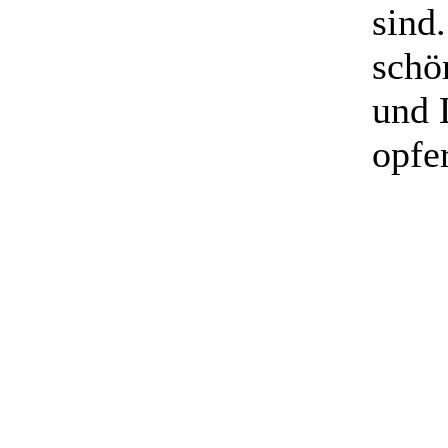
sind.
schö
und 
opfe