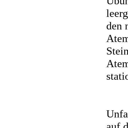
Übun
leer
den 
Atem
Stei
Atem
stati
Unfa
auf 