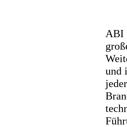
ABI 
groß
Weit
und i
jede
Bran
tech
Führ