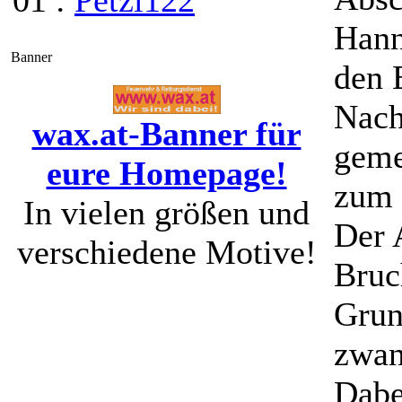
01 :
Petzi122
Hann
Banner
den 
Nach
wax.at-Banner für
geme
eure Homepage!
zum 
In vielen größen und
Der 
verschiedene Motive!
Bruc
Grun
zwan
Dabe