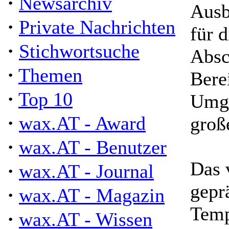
·
Newsarchiv
Ausb
·
Private Nachrichten
für 
·
Stichwortsuche
Absc
·
Themen
Bere
·
Top 10
Umge
·
wax.AT - Award
groß
·
wax.AT - Benutzer
Das 
·
wax.AT - Journal
gepr
·
wax.AT - Magazin
Temp
·
wax.AT - Wissen