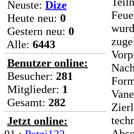
Teil
Neuste:
Dize
Feue
Heute neu:
0
wurd
Gestern neu:
0
zuge
Alle:
6443
Vorp
Benutzer online:
Nach
Besucher:
281
Form
Mitglieder:
1
Vane
Gesamt:
282
Zier
tech
Jetzt online:
Absc