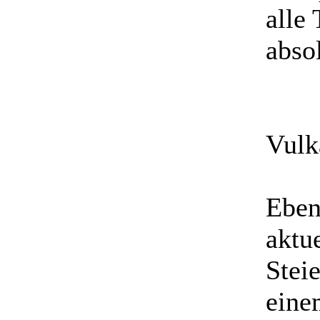
alle
abso
Vulk
Eben
aktu
Stei
eine