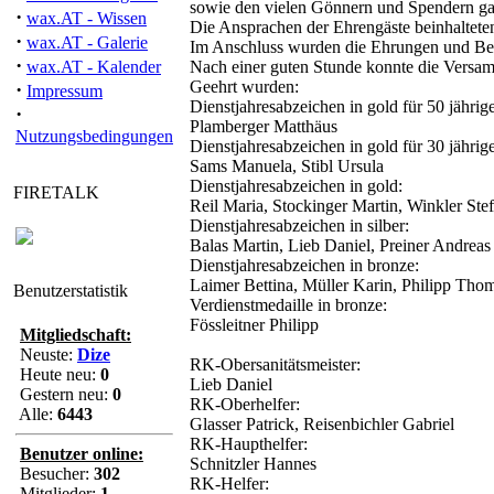
sowie den vielen Gönnern und Spendern ga
·
wax.AT - Wissen
Die Ansprachen der Ehrengäste beinhalteten 
·
wax.AT - Galerie
Im Anschluss wurden die Ehrungen und B
·
wax.AT - Kalender
Nach einer guten Stunde konnte die Versa
Geehrt wurden:
·
Impressum
Dienstjahresabzeichen in gold für 50 jährige
·
Plamberger Matthäus
Nutzungsbedingungen
Dienstjahresabzeichen in gold für 30 jährige
Sams Manuela, Stibl Ursula
Dienstjahresabzeichen in gold:
FIRETALK
Reil Maria, Stockinger Martin, Winkler Ste
Dienstjahresabzeichen in silber:
Balas Martin, Lieb Daniel, Preiner Andreas
Dienstjahresabzeichen in bronze:
Laimer Bettina, Müller Karin, Philipp Thom
Benutzerstatistik
Verdienstmedaille in bronze:
Fössleitner Philipp
Mitgliedschaft:
Neuste:
Dize
RK-Obersanitätsmeister:
Heute neu:
0
Lieb Daniel
Gestern neu:
0
RK-Oberhelfer:
Alle:
6443
Glasser Patrick, Reisenbichler Gabriel
RK-Haupthelfer:
Benutzer online:
Schnitzler Hannes
Besucher:
302
RK-Helfer:
Mitglieder:
1