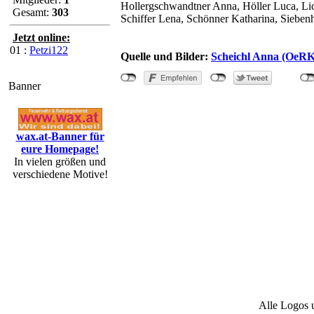
Hollergschwandtner Anna, Höller Luca, Lic
Gesamt:
303
Schiffer Lena, Schönner Katharina, Sieben
Jetzt online:
01 :
Petzi122
Quelle und Bilder:
Scheichl Anna (OeR
Banner
wax.at-Banner für
eure Homepage!
"Jahreshauptversam
In vielen größen und
verschiedene Motive!
Alle Logos 