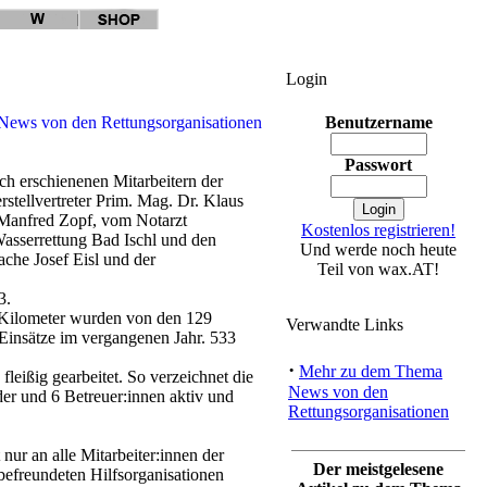
Login
Benutzername
Passwort
ch erschienenen Mitarbeitern der
stellvertreter Prim. Mag. Dr. Klaus
g Manfred Zopf, vom Notarzt
Kostenlos registrieren!
asserrettung Bad Ischl und den
Und werde noch heute
ache Josef Eisl und der
Teil von wax.AT!
3.
e Kilometer wurden von den 129
Verwandte Links
6 Einsätze im vergangenen Jahr. 533
·
Mehr zu dem Thema
leißig gearbeitet. So verzeichnet die
News von den
er und 6 Betreuer:innen aktiv und
Rettungsorganisationen
ur an alle Mitarbeiter:innen der
Der meistgelesene
befreundeten Hilfsorganisationen