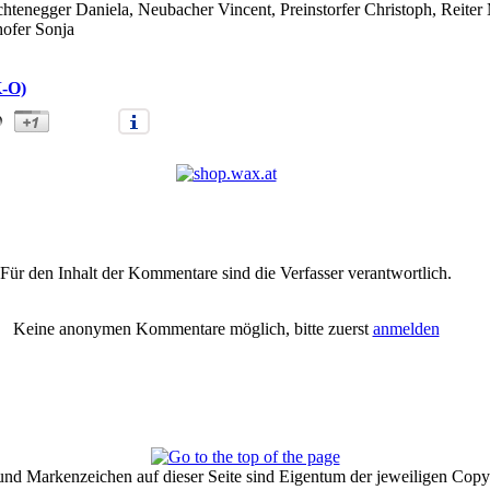
htenegger Daniela, Neubacher Vincent, Preinstorfer Christoph, Reiter
hofer Sonja
K-O)
mlung Rotes Kreuz Ortsstelle Bad Ischl" |
Anmelden/Neuanmeldung
|
Für den Inhalt der Kommentare sind die Verfasser verantwortlich.
Keine anonymen Kommentare möglich, bitte zuerst
anmelden
und Markenzeichen auf dieser Seite sind Eigentum der jeweiligen Copyr