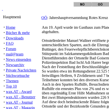
Hauptmenü
OÖ
: Jahreshauptversammlung Rotes Kreuz O
·
Home
Am 19. April wurde im Gasthaus zum Pfand
abgehalten.
·
Bücher & mehr
·
Downloads
Ortsstellenleiter Manuel Wallner eröffnete
·
FAQ
unterschiedlichen Sparten, auch die Ehreng
·
Forum
Buttinger, den Feuerwehrpflichtbereichsko
·
Stützpunkt im Salzkammergutklinikum Bad I
mail@team
Dienstführenden der Ortsstelle Bad Goisern
·
News einsenden
Polizeiinspektion Bad Ischl Adi Harrer beg
·
Newsarchiv
Nach der Feststellung der Beschlussfähigkei
·
Private Nachrichten
So wurden etwa im Rettungsdienst 22.525 S
·
Stichwortsuche
freiwilligen Helfern, 9 Zivildienern und 7 
Teilnehmer konnten bei den diversen Kursen
·
Themen
Auch in den Sparten Rufhilfe, Besuchsdienst
·
Top 10
Rufhilfe ein erneutes Plus von 2% und es w
·
wax.AT - Award
üben regelmäßig Erste Hilfe Maßnahmen u
·
wax.AT - Benutzer
Bei zwei Blutspendeaktionen wurden 226 S
·
Auf diese doch beindruckende Bilanz folgte
wax.AT - Journal
Ortsstelle und der Bezirksstelle Gmunden 
·
wax.AT - Magazin