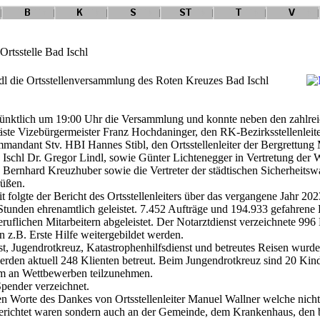
rtsstelle Bad Ischl
l die Ortsstellenversammlung des Roten Kreuzes Bad Ischl
 pünktlich um 19:00 Uhr die Versammlung und konnte neben den zahlrei
äste Vizebürgermeister Franz Hochdaninger, den RK-Bezirksstellenleiter
mmandant Stv. HBI Hannes Stibl, den Ortsstellenleiter der Bergrettun
schl Dr. Gregor Lindl, sowie Günter Lichtenegger in Vertretung der W
 Bernhard Kreuzhuber sowie die Vertreter der städtischen Sicherheitsw
rüßen.
t folgte der Bericht des Ortsstellenleiters über das vergangene Jahr 202
tunden ehrenamtlich geleistet. 7.452 Aufträge und 194.933 gefahren
beruflichen Mitarbeitern abgeleistet. Der Notarztdienst verzeichnete 99
 z.B. Erste Hilfe weitergebildet werden.
, Jugendrotkreuz, Katastrophenhilfsdienst und betreutes Reisen wurde f
erden aktuell 248 Klienten betreut. Beim Jungendrotkreuz sind 20 Kind
m an Wettbewerben teilzunehmen.
pender verzeichnet.
n Worte des Dankes von Ortsstellenleiter Manuel Wallner welche nicht n
gerichtet waren sondern auch an der Gemeinde, dem Krankenhaus, den 